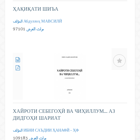
ҲАҚИҚАТИ ШИЪА
Абдуллоҳ МАВСИЛӢ
المؤلف
مرات العرض
97101
ХАЙРОТИ СЕБЕГОҲӢ ВА ЧИҲИЛЛУМ... АЗ
ДИДГОҲИ ШАРИАТ
ИБНИ САЪДИИ ҲАНАФӢ - ҲФ
المؤلف
مرات العرض
109183