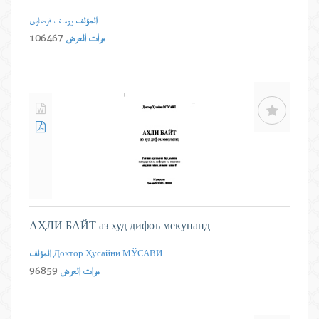
المؤلف
یوسف قرضاوی
مرات العرض
106467
АҲЛИ БАЙТ аз худ дифоъ мекунанд
Доктор Ҳусайни МЎСАВӢ
المؤلف
مرات العرض
96859