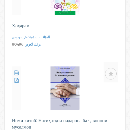
Ҳоҳарам
المؤلف
سید ابوالاعلی مودودی
مرات العرض
80496
Номи китоб: Насиҳатҳои падарона ба ҷавонони
мусалмон