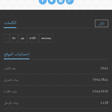
الكلمات
الكل
-
ВА
дар
БАЙТ
мекунанд
إحصائيات الموقع
1942
عدد الكتب
79947845
مرات التنزيل
25443936
مرات القراءة
1138
مرات الارسال