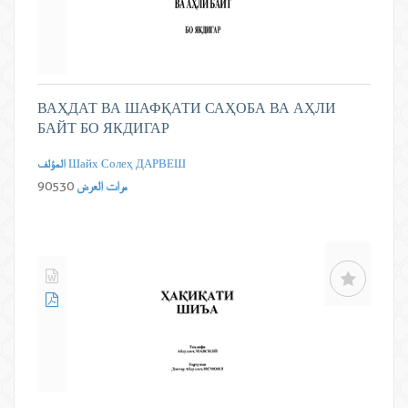
ВАҲДАТ ВА ШАФҚАТИ САҲОБА ВА АҲЛИ
БАЙТ БО ЯКДИГАР
Шайх Солеҳ ДАРВЕШ
المؤلف
مرات العرض
90530