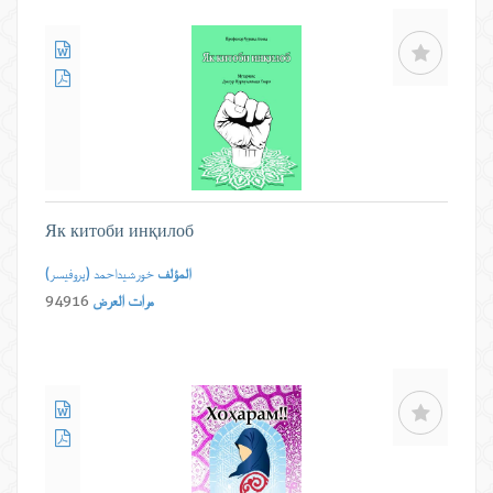
Як китоби инқилоб
المؤلف
خورشیداحمد (پروفیسر)
مرات العرض
94916