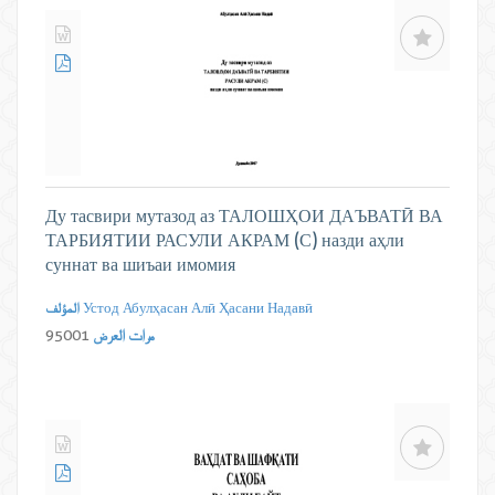
Ду тасвири мутазод аз ТАЛОШҲОИ ДАЪВАТӢ ВА
ТАРБИЯТИИ РАСУЛИ АКРАМ (С) назди аҳли
суннат ва шиъаи имомия
Устод Абулҳасан Алӣ Ҳасани Надавӣ
المؤلف
مرات العرض
95001