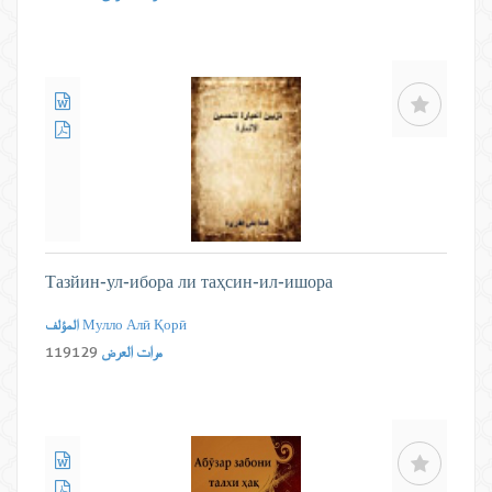
Тазйин-ул-ибора ли таҳсин-ил-ишора
Мулло Алӣ Қорӣ
المؤلف
مرات العرض
119129