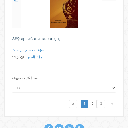
Абӯзар забони талхи ҳақ
المؤلف
محمد جلال کشک
مرات العرض
115650
عدد الكتب المعروضة
«
1
2
3
»