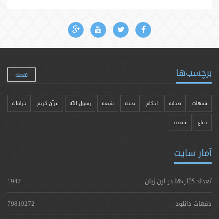
برچسب‌ها
همه
شبهات
صحابه
احکام
بدعت
شیعه
رسول الله
قرآن کریم
خرافات
دفاع
عقیده
آمار سایت
تعداد کتاب‌ها در این زبان
1942
دفعات دانلود
79819272