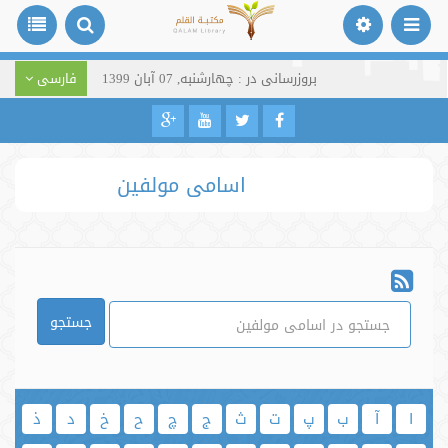
بروزرسانی در : چهارشنبه, 07 آبان 1399
فارسی
اسامی مولفین
جستجو
ا
آ
ب
پ
ت
ث
ج
چ
ح
خ
د
ذ