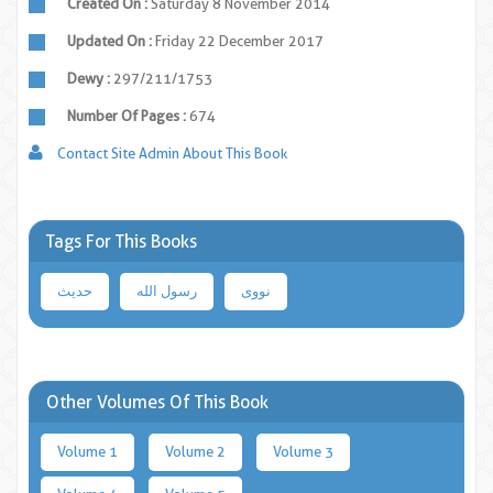
Created On :
Saturday 8 November 2014
Updated On :
Friday 22 December 2017
Dewy :
297/211/1753
Number Of Pages :
674
Contact Site Admin About This Book
Tags For This Books
نووی
رسول الله
حدیث
Other Volumes Of This Book
Volume 1
Volume 2
Volume 3