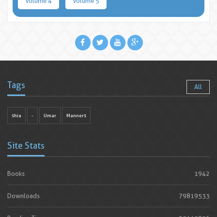
Volume 4
Volume 5
Tags
All
shia
-
Umar
Manners
Site Stats
Books
1942
Downloads
79819533