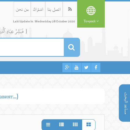
اتصل بنا
اشتراك
من نحن
Тоҷикӣ
Last Update In : Wednesday 28 October 2020
{ فَبَشِّرۡ عِبَادِ ٱلَّذِينَ يَسۡتَمِعُونَ ٱلۡقَوۡلَ فَيَتَّبِعُونَ أَحۡسَنَهُۥٓۚ أُوْلَٰٓئِكَ ٱلَّذِينَ هَدَىٰهُمُ ٱللَّهُۖ وَأُوْلَٰٓئِكَ هُمۡ أُوْلُواْ ٱلۡأَلۡبَٰبِ }
مساعد البحث
ият...)