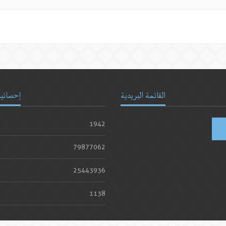
القائمة البريدية
إحصائيا
1942
79877062
25443936
1138