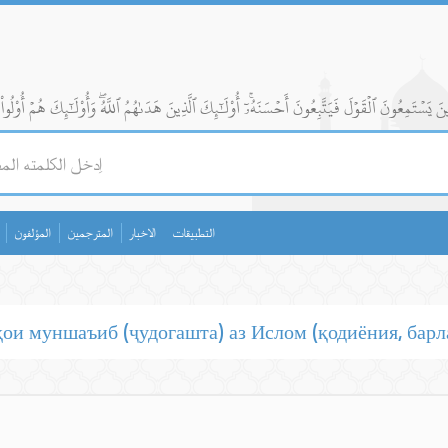
التطبيقات
الاخبار
المترجمين
المؤلفون
ои муншаъиб (ҷудогашта) аз Ислом (қодиёния, барлав