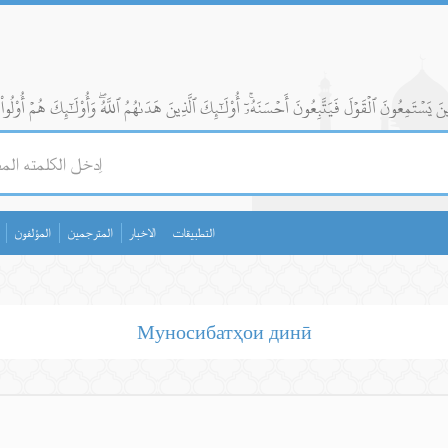
التطبيقات
الاخبار
المترجمين
المؤلفون
Муносибатҳои динӣ