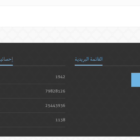
القائمة البريدية
إحصائيا
1942
79828126
25443936
1138