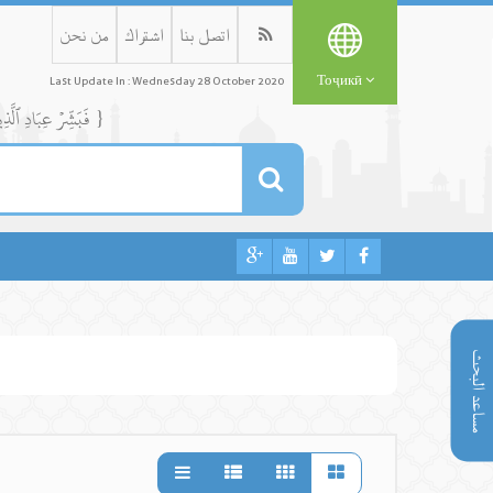
اتصل بنا
اشتراك
من نحن
Тоҷикӣ
Last Update In : Wednesday 28 October 2020
{ فَبَشِّرۡ عِبَادِ ٱلَّذِينَ يَسۡتَمِعُونَ ٱلۡقَوۡلَ فَيَتَّبِعُونَ أَحۡسَنَهُۥٓۚ أُوْلَٰٓئِكَ ٱلَّذِينَ هَدَىٰهُمُ ٱللَّهُۖ وَأُوْلَٰٓئِكَ هُمۡ أُوْلُواْ ٱلۡأَلۡبَٰبِ }
مساعد البحث