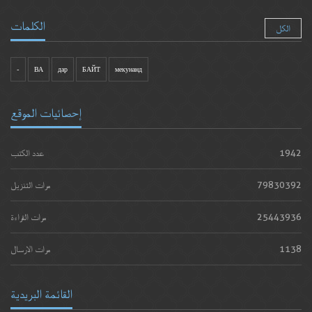
الكلمات
الكل
-
ВА
дар
БАЙТ
мекунанд
إحصائيات الموقع
1942
عدد الكتب
79830392
مرات التنزيل
25443936
مرات القراءة
1138
مرات الارسال
القائمة البريدية