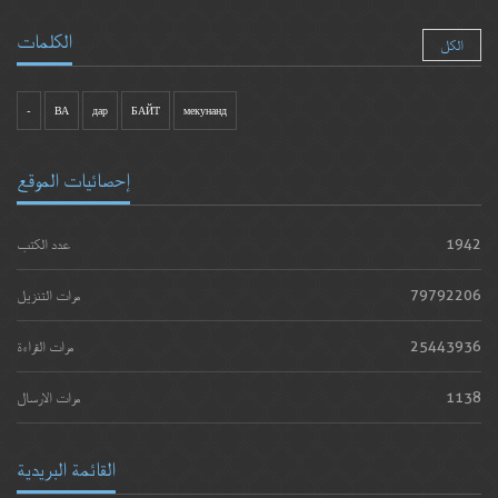
الكلمات
الكل
-
ВА
дар
БАЙТ
мекунанд
إحصائيات الموقع
1942
عدد الكتب
79792206
مرات التنزيل
25443936
مرات القراءة
1138
مرات الارسال
القائمة البريدية