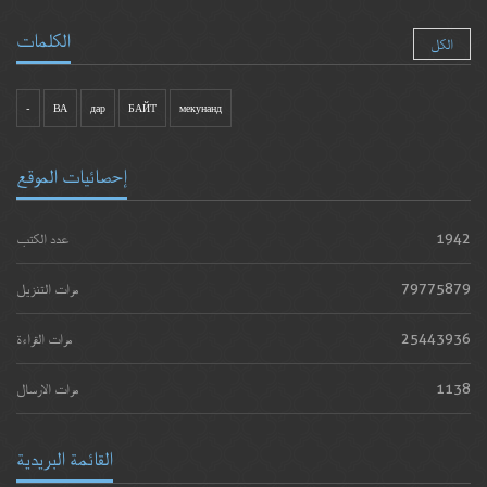
الكلمات
الكل
-
ВА
дар
БАЙТ
мекунанд
إحصائيات الموقع
1942
عدد الكتب
79775879
مرات التنزيل
25443936
مرات القراءة
1138
مرات الارسال
القائمة البريدية