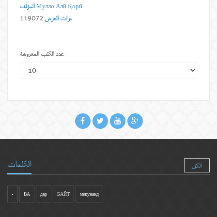
Мулло Алӣ Қорӣ
المؤلف
مرات العرض
119072
عدد الكتب المعروضة
الكلمات
الكل
-
ВА
дар
БАЙТ
мекунанд