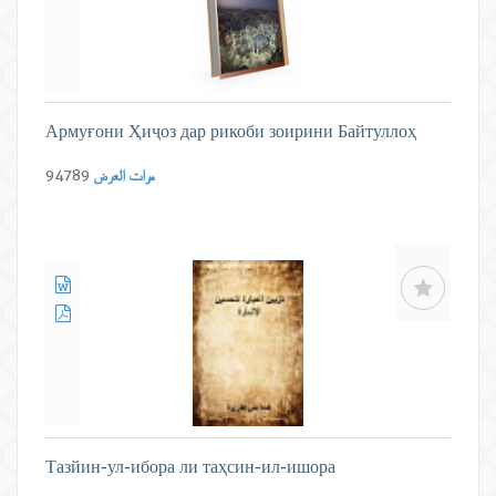
Армуғони Ҳиҷоз дар рикоби зоирини Байтуллоҳ
مرات العرض
94789
Тазйин-ул-ибора ли таҳсин-ил-ишора