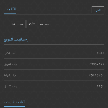
الكلمات
الكل
-
ВА
дар
БАЙТ
мекунанд
إحصائيات الموقع
1942
عدد الكتب
79857477
مرات التنزيل
25443936
مرات القراءة
1138
مرات الارسال
القائمة البريدية