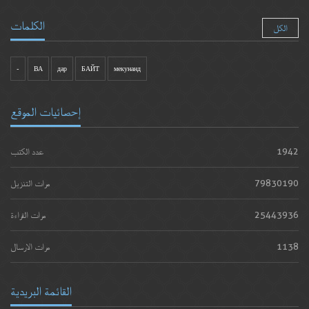
الكلمات
الكل
-
ВА
дар
БАЙТ
мекунанд
إحصائيات الموقع
1942
عدد الكتب
79830190
مرات التنزيل
25443936
مرات القراءة
1138
مرات الارسال
القائمة البريدية