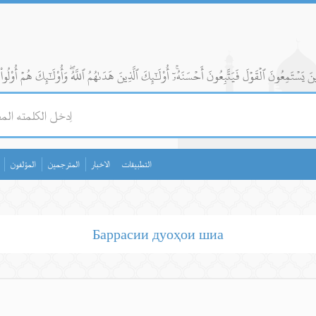
التطبيقات
الاخبار
المترجمين
المؤلفون
Баррасии дуоҳои шиа