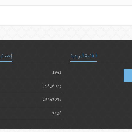
القائمة البريدية
إحصائيا
1942
79836073
25443936
1138