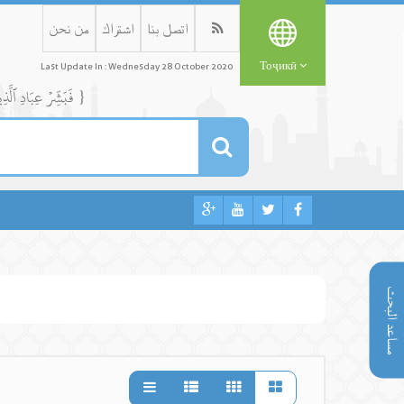
اتصل بنا
اشتراك
من نحن
Тоҷикӣ
Last Update In : Wednesday 28 October 2020
{ فَبَشِّرۡ عِبَادِ ٱلَّذِينَ يَسۡتَمِعُونَ ٱلۡقَوۡلَ فَيَتَّبِعُونَ أَحۡسَنَهُۥٓۚ أُوْلَٰٓئِكَ ٱلَّذِينَ هَدَىٰهُمُ ٱللَّهُۖ وَأُوْلَٰٓئِكَ هُمۡ أُوْلُواْ ٱلۡأَلۡبَٰبِ }
مساعد البحث