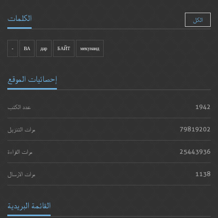
الكلمات
الكل
-
ВА
дар
БАЙТ
мекунанд
إحصائيات الموقع
1942
عدد الكتب
79819202
مرات التنزيل
25443936
مرات القراءة
1138
مرات الارسال
القائمة البريدية