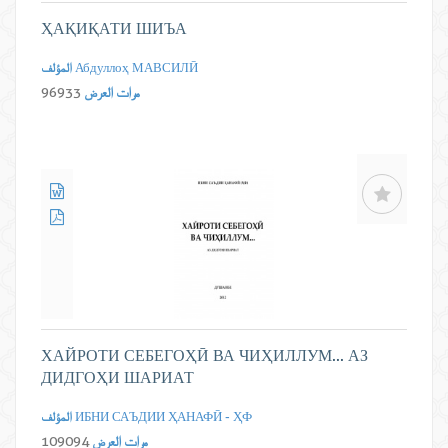
ҲАҚИҚАТИ ШИЪА
Абдуллоҳ МАВСИЛӢ
المؤلف
مرات العرض
96933
ХАЙРОТИ СЕБЕГОҲӢ ВА ЧИҲИЛЛУМ... АЗ
ДИДГОҲИ ШАРИАТ
ИБНИ САЪДИИ ҲАНАФӢ - ҲФ
المؤلف
مرات العرض
109094