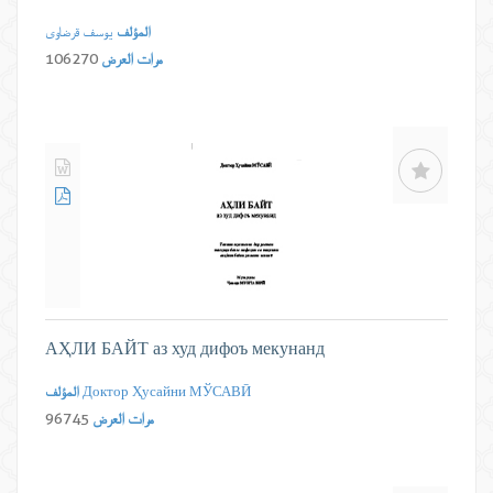
المؤلف
یوسف قرضاوی
مرات العرض
106270
АҲЛИ БАЙТ аз худ дифоъ мекунанд
Доктор Ҳусайни МЎСАВӢ
المؤلف
مرات العرض
96745