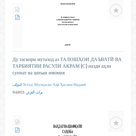
Ду тасвири мутазод аз ТАЛОШҲОИ ДАЪВАТӢ ВА
ТАРБИЯТИИ РАСУЛИ АКРАМ (С) назди аҳли
суннат ва шиъаи имомия
Устод Абулҳасан Алӣ Ҳасани Надавӣ
المؤلف
مرات العرض
94903