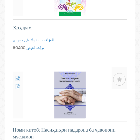
Ҳоҳарам
المؤلف
سید ابوالاعلی مودودی
مرات العرض
80400
Номи китоб: Насиҳатҳои падарона ба ҷавонони
мусалмон