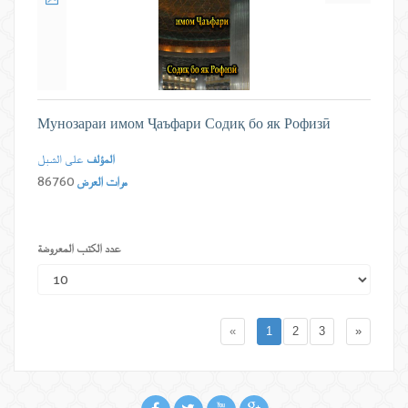
Мунозараи имом Ҷаъфари Содиқ бо як Рофизӣ
المؤلف
علی الشبل
مرات العرض
86760
عدد الكتب المعروضة
«
1
2
3
»