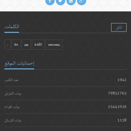
الكلمات
الكل
-
ВА
дар
БАЙТ
мекунанд
إحصائيات الموقع
1942
عدد الكتب
79852765
مرات التنزيل
25443936
مرات القراءة
1138
مرات الارسال