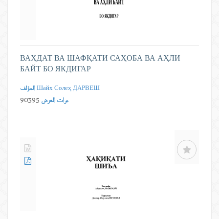
ВАҲДАТ ВА ШАФҚАТИ САҲОБА ВА АҲЛИ
БАЙТ БО ЯКДИГАР
Шайх Солеҳ ДАРВЕШ
المؤلف
مرات العرض
90395