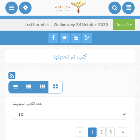
Last Update In : Wednesday 28 October 2020
Тоҷикӣ
كتب تم تحديثها
عدد الكتب المعروضة
«
1
2
3
»