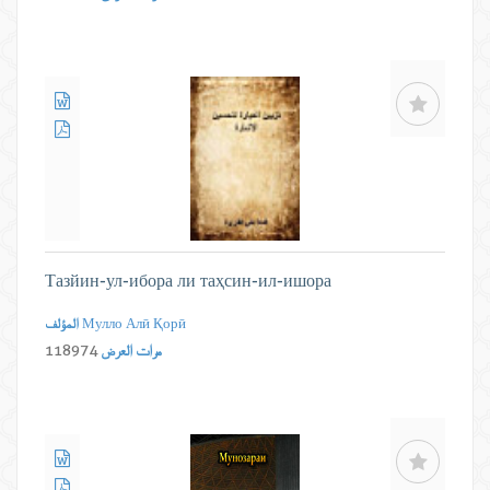
Тазйин-ул-ибора ли таҳсин-ил-ишора
Мулло Алӣ Қорӣ
المؤلف
مرات العرض
118974