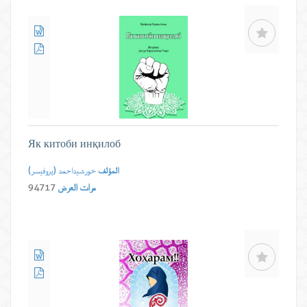
Як китоби инқилоб
المؤلف
خورشیداحمد (پروفیسر)
مرات العرض
94717