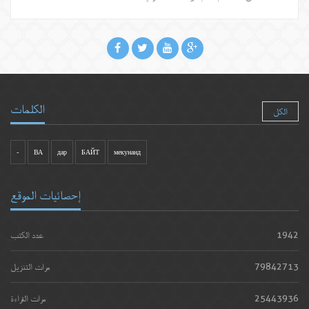
الكلمات
الكل
-
ВА
дар
БАЙТ
мекунанд
إحصائيات الموقع
1942
عدد الكتب
79842713
مرات التنزيل
25443936
مرات القراءة