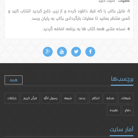
عملیات"
کلیک کنید.
5-
فایل بکاپ را که قبلا دانلود کرده و از زیپ خارج کردید انتخاب کنید و
کمی منتظر بمانید تا عملیات بازگردانی بکاپ به پایان برسد.
6-
نسخه متنی همه کتاب ها به برنامه اضافه گردید.
برچسب‌ها
همه
شبهات
صحابه
احکام
بدعت
شیعه
رسول الله
قرآن کریم
خرافات
دفاع
عقیده
آمار سایت