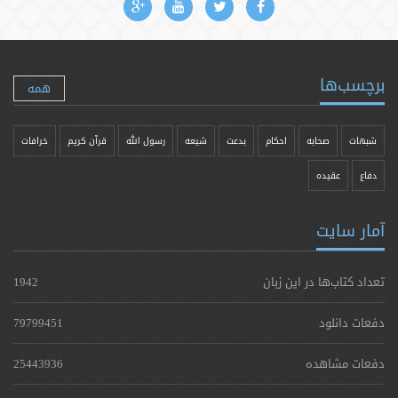
برچسب‌ها
همه
شبهات
صحابه
احکام
بدعت
شیعه
رسول الله
قرآن کریم
خرافات
دفاع
عقیده
آمار سایت
تعداد کتاب‌ها در این زبان
1942
دفعات دانلود
79799451
دفعات مشاهده
25443936