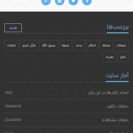
برچسب‌ها
همه
شبهات
صحابه
احکام
بدعت
شیعه
رسول الله
قرآن کریم
خرافات
دفاع
عقیده
آمار سایت
تعداد کتاب‌ها در این زبان
1942
دفعات دانلود
79868939
دفعات مشاهده
25443936