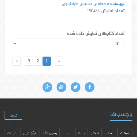
نویسنده
مصطفی حسینی طباطبایی
تعداد نمایش
150463
تعداد کتاب‌های نمایش داده شده
»
3
2
1
«
برچسب‌ها
همه
شبهات
صحابه
احکام
بدعت
شیعه
رسول الله
قرآن کریم
خرافات