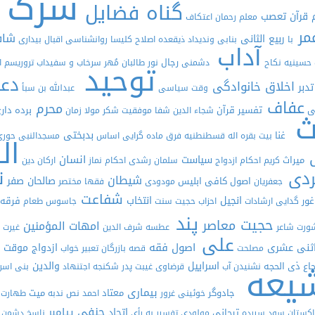
شرک
گناه
فضایل
 قرآن
تعصب
معلم
رحمان
اعتکاف
مر
شا
ربیع الثانی
با
بنابی
وندیداد
ذیقعده
اصلاح
کلیسا
روانشناسی
اقبال
بیداری
آداب
رجال
توحید
حسینیه
نکاح
دشمنی
نور
طالبان
مُهر
سرخاب و سفیداب
تروریسم
ا
دع
اخلاق خانوادگی
تدبر
وقت
سیاسی
عبدالله بن سبأ
عفاف
محرم
لی
تفسیر قرآن
برده دا
ث
شجاء الدین شفا
موفقیت
شکر
مولا
زمان
بدبختی
غنا
بیت
بقره
اله
قسطنطنیه
فرق
ماده گرایی
اساس
مسجدالنبی
حور
ال
ی
انسان
سیاست
میراث
کریم
احکام ازدواج
سلمان رشدی
احکام نماز
ارکان دین
ن
ردی
شیطان
صالحان
صفر
اصول کافی
ابلیس
جعفریان
مودودی
فقها
مختصر
شفاعت
انجیل
انتخاب
غور
فرقه 
گدایی
ارشادات
احزاب
حجیت سنت
جاسوس
طعام
پند
حجیت
معاصر
امهات المؤمنین
ورت
شاعر
عطسه
شرف الدین
غیرت 
علی
اصول فقه
ثنی عشری
ازدواج موقت
مصلحت
قصه
بازرگان
تعبیر خواب
یعه
اسراییل
والدین
جاع
ذی الحجه
نشنیدن
آب
قرضاوی
غیبت
پدر
شکنجه
اجتنهاد
بنی اسر
بیماری
جادوگر
معتاد
میت
خوئینی
غرور
احمد
نص
ندبه
طهارت
حنفی
پیامبر
اتحاد
تیجانی
اکستان
سود سپرده
مولودی
تفسیر به رأی
ناسخ
دشمن 