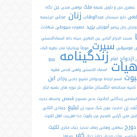
ملک
جن
جعفری
نص و تأویل
عقیقه
نواهی
منجی
نگاه
زنان
فعی
عبدالوهاب
محلی
دارو
سیستان
ابن‌تیمیه
یزید
آموزش
سیوطی
شهادت
ولیای
زنان پیامبر
ماهواره
ا
اسماءالحسنی
مسجد الحرام
آلبانی
بین النهرین
سیاه دانه
سیرت
موسیقی
ری
موطأ
بریتانیایا
مادر
زندگینامه
نظریه
اثبات
ازدواج
امام
ربیع
ی
هیات
اسماء الحسنی
قدس
فقیه
واهی
بوت
ابن
قسم
ارتباط
نوجوانان
تشریع
حاجی
واژگان
ناجیه
انگلستان
منافق
منجاتنامه
نثر
حوزه های علمیه
ایثار
قصص
احادیث
اسلامی
زندگانی
بدعن
منسوخ
واسطه
حدیث
تبلیغ
زن
شک
جمادی الثانی
غُلات
احادیث نبوی
سیرت زن
بابیت
نامحرم
اهل
تلاوت
اییل
ملی گرایی
عرب
خدا
اهل‌بیت
دوزخ
تثلیث
بیهقی
وهابی
زفاف
تجدید حیات فکری
کفر
جنایز
شناسی
بعثت
صدیق
خیال
رویاها