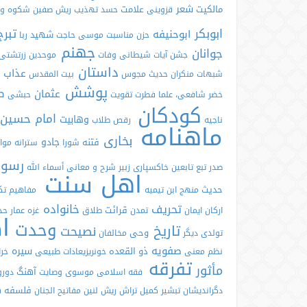
شعر
مالکیت
علامت
قزوینی
حسد
تهذیب
ریش
صفین
شکوه و 
ابوبکر
تبر
ابوحنیفه
شهید
حزن
مناسبت
موسی
حاجت
ربا
جهنم
جوانان
جشن
آیات شیطانی
وفات
موحدین
زرتشتی
داستان
عذاب
شبهات منکران حدیث
مجوس
بیت المقدس
پوشش
ص
عثمان
خضر
شافعی، علما
فطرت
تقویت
حبشی
کودکان
امام حسین
وهابیت
ناجیه
رقص
طلاب
ماهنامه
بخاری
جادو
فتنه
شورا
سترانه
موا
رسول
صدر
تبع تابعین
خاکسپاری
زبیر
شرح و معانی أسماء الله
اهل سنت
حدیث
منهج ابن تیمیه
مفاهیم
تک
خانواده
تحریف
قرائت
ارکان ایمان
تمدن
طلاق
غزه
عمار
حد
ا
وحدت
تاریخ
نصیحت
وحی
تولدی دیگر
مخالفان
صفویه
سیره
ذو القعده
نظم
معنی
خونریزیعادات طبیعی
خر
تفرقه
مأثور
آهنگ
فقه اسلامی
موسوی
وصایت
دور
فلسفه
ه
دگراندیشان
تبشیر
کمیل
تراش ریش
لنین
مفاتیح الجنان