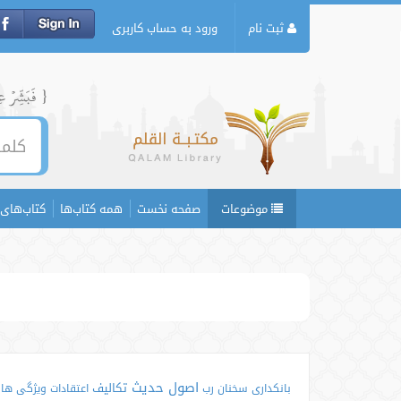
ثبت نام
ورود به حساب کاربری
{ فَبَشِّرۡ عِبَ
موضوعات
صفحه نخست
همه کتاب‌ها
کتاب‌های 
اصول حدیث
تکالیف
بانکداری
سخنان
رب
اعتقادات
ویژگی ها