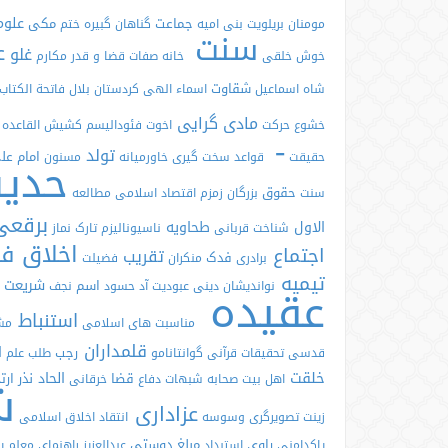
علوم
جماعت
مکی
مومنان
بریلویت
بنی امیه
گناهان گبیره
ختم
سنت
ع
غلو
خوش خلقی
خانه
صفات
قضا و قدر
مکارم
شقاوت
شاه اسماعیل
اسماء الهی
کردستان
بلال
فاتحة الکتاب
مادی گرایی
خشوع
حرکت
اخوت
فئودالیسم
کشیش
القاعده
-
تولد
امام ع
حدی
حقیقت
قواعد
سخت گیری
خاورمیانه
مسنون
حقوق
سنت
بزرگان
زمزم
اقتصاد اسلامی
مطالعه
برقع
الاول
طحاویه
شناخت
قربانی
ناسیونالیزم
تارک نماز
اخلاق ف
اجتماع
تقریب
فدک
برادری
منکران
فضیلت
تیمیه
عقیده
شریعت
اسم
نواندیشان دینی
عبودیت
آد
حسود
نجف
استنباط
مناسبت های اسلامی
مش
قلمداران
ا
رجب
قدسی
تحقیقات قرآنی
گوانتانامو
طلب علم
ش
خلقت
الحاد
قضا
نذر
ارت
اهل بیت صحابه شبهات دفاع
خرقانی
عزاداری
زینت
تصویرگری
وسوسه
انتقاد
اخلاق اسلامی
راوی
مبلغ
دوستی
پاکدامنی
استبداد
عبدالعزیز
راهنمای معلم
پ