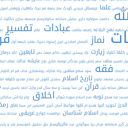
علما
له
عربستان
کودک
جاهلیت
ت
قرطاس
تربیتی
نماز جمعه
قم
تبرک
پژوهش
اصول
حکایت
سرمایه داری
حکمیت
نیایش
متشابه
سکولاریسم
مجسمه سازی
اخ
تفسیر
عبادات
ات
ت
نهج البلاغه
علم
خطبه
رافضه
نظافت
تع
قر
نماز
گفتمان اصلاحی
تبری
إستواء
تحریک
عقاید شیعه
آواز
زیارت
تابعین
خلفا
درمان
اعتیاد
ترهیب
ش
نژاد پرستی
حاکم
مبعث
دفن
الله
عایشه
سلف
عدالت
ول تفسیر
سفر
رفض
بلوچ
مردگان
توصیه
بازاری
نوح
عفاف‌
اعتق
فقه
ف
سلفی
اقتصاد
سود
سهو
چاه
منکرات
روشنفکری
عذاب قبر
ام کلثوم
تاریخ اسلام
خلیفه
تقوی
ای رسیدن
مشهد
تراویح
سعدی
ابن صلاح
مقدور
‬ام
قرآن
م
بیست و سه سال
قدر
وارث
تساهل
سبابه
یثرب
این سبأ
احمد یاسین
تردید
اخلاق
توبه
سحر
سوره
شوال
پاداش
مسجد قبا
صدر اسلام
وام
سالکان
رمض
اندرز
تجوید
انبیا
تقوا
مواعظ
نفاق
هندو
ام
آسان گیری
العثیمین
ابن سینا
اسلام شناسان
عریفی
خوارج
ثقفی
قومیت
یونان
ذوالقعده
مجادله
ذیح
ماتریالیسم
ریا
حق
ی گری
فصلنامه
مردان
سوگواری
نیت
تحقیق
کمونیسم
نقد و پاس