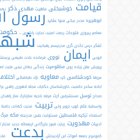
قیامت
ذکر
خوشبختی
مهدی
رسول ال
ماهیت
تهم
ابوهریره
عقاید
مخدر
نیکی
فتوا
شبه
حکوم
فتوحات
معاصر
پیروزی
رجعت
امنیت
تجارت
راشدین
--
تفکر
درس
تکدی گری
مدرنیسم
رهبانیت
ایمان
نووی
ایوبی
فرمانده
عادت طبیعی
پرست
مظلومیت
پرورش
عقل
زیاده روی
زندگی
جهان بینی
ملیت
اص
معاویه
اختلا
خودشناسی
مرزها
کرد
نژاد
طباطبائی
ساحر
اباحه
خاتمیت
خاورشناسان
حکایات
مجله
لاهوری
راهی بر
توسل
ارث
صحاح
مستشرقین
فرقه ناجیه
نمازتارک نماز
زاهدان
تربیت
علم غیب
واسطیه
تزویر
ولی
محبت
کهانت
حافظ
مکه
فلسطین
مرگ
تزکیه
استفتاء
مسئولیت
یقین
مدرنیته
مهدویت
بدعت
ادبیات
زیارت قبور
بازرگانی
اربعمائه
جدید
مختار 
اموات
کمونیزم
جمعه
ابن
آزادیبخش
ماد