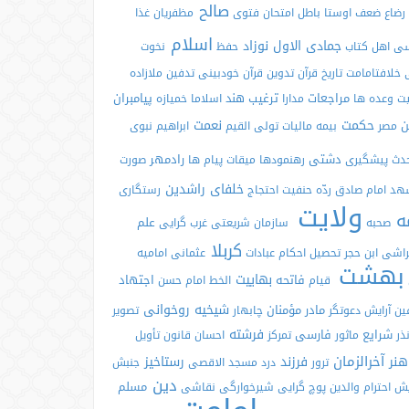
صالح
رضاع
ضعف
اوستا
باطل
امتحان
فتوی
مظفریان
غذا
اسلام
جمادی الاول
نوزاد
سی
اهل کتاب
حفظ
نخوت
ی
خلافتامامت
تاریخ قرآن
تدوین قرآن
خودبینی
تدفین
ملازاده
مراجعات
ترغیب
هند
پیامبران
یت
وعده ها
مدارا
اسلاما
خمیازه
حکمت
نعمت
ن
مصر
بیمه
مالیات
تولی
القیم
ابراهیم
نبوی
دشتی
رادمهر
دث
پیشگیری
رهنمودها
میقات
پیام ها
صورت
خلفای راشدین
هد
امام صادق
ردّه
حنفیت
احتجاج
رستگاری
ولایت
ه
علم
صحبه
سازمان
شریعتی
غرب گرایی
کربلا
تراشی
ابن حجر
تحصیل
احکام عبادات
عثمانی
امامیه
بهشت
بهاییت
فاتحه
اجتهاد
قیام
الخط
امام حسن
شیخیه
روخوانی
مادر مؤمنان
ین
آرایش
دعوتگر
چابهار
تصویر
فرشته
شرایع
فارسی
ذر
ماثور
تمرکز
احسان
قانون
تأویل
آخرالزمان
هنر
فرزند
رستاخیز
ترور
درد
مسجد الاقصی
جنبش
دین
مسلم
یش
احترام والدین
پوچ گرایی
شیرخوارگی
نقاشی