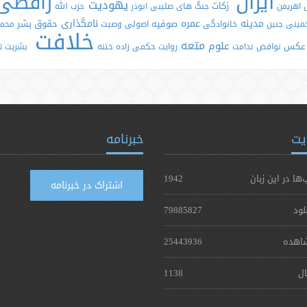
ایران
رافضی
یهودیت
زکات
اهریمن
جنگ های صلیبی
ابوذر
حزب الله
مدینه
عمره
نامگذاری
صوفیه
حقوق بشر
مینی
جنین
خانوادگی
اصولی
وصیت
محم
خلافت
متعه
علوم
عکس
نواقض
ندامت
روایت
حکمی زاده
ختنه
بشریت
ت
یت
خبرنامه
‌ها در این زبان
1942
اشتراک در خبرنامه
لود
79885827
اهده
25443936
ال
1138