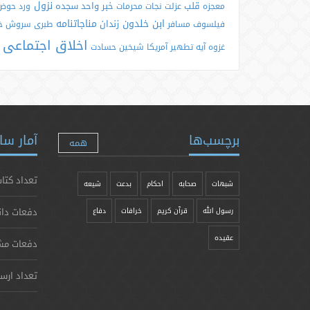
نزول
قلب
خبر واحد
سجده
معجزه
عزلت
نجات
محرمات
ورد
حوض
ابن خلدون
مناجاتنامه
زندان
فیلسوف
مسافر
طبری
سروش
خ
اخلاق اجتماعی
غزوه
آیه تطهیر
آمریکا
شیخین
حسادت
برچسب‌ها
آمار سا
همه
تعداد کتاب
شبهات
صحابه
احکام
بدعت
شیعه
دفعات دان
رسول الله
قرآن کریم
خرافات
دفاع
عقیده
دفعات مش
تعداد ارس