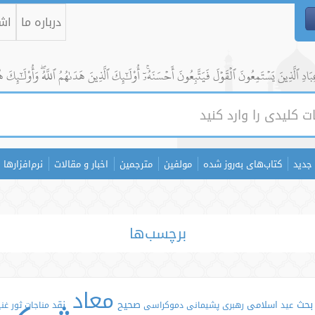
درباره ما
اشت
ادِ ٱلَّذِينَ يَسۡتَمِعُونَ ٱلۡقَوۡلَ فَيَتَّبِعُونَ أَحۡسَنَهُۥٓۚ أُوْلَٰٓئِكَ ٱلَّذِينَ هَدَىٰهُمُ ٱللَّهُۖ وَأُوْلَٰٓئِكَ ه
جدید
کتاب‌های به‌روز شده
مولفین
مترجمین
اخبار و مقالات
نرم‌افزارها
برچسب‌ها
معاد
بحث
صحیح
اسلامی
نقد
عید
رهبری
پشیمانی
دموکراسی
مناجات
ثور
غن