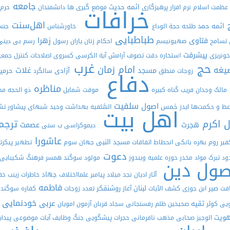
جامعه
خرافات
ائمه حدیث
عظمت اسلام
نرم افزار
پرهیزگاری
موضع گیری ها
دانشمندان
حرم
ج
اهل‌سنت
ائمه
حمد
طلحه
حجة الوداع
خاورشناس
جن
طباطبایی
زهرا
فتاوی
تسامح
صهیونیسم
احکام زنان
یاران رسول
رسم
بی دین
پیشرفت
خونریزی
استخاره
دقت
تصوف
آرامش
آیة الکرسی
کسروی
اصلاحات
کنترل جمع
غرب
حج
امام زمان
یغه
غلات
مسجد
دفاع
آزادی
حرمی
زوجات
منطق
سالگرد
مناظره
مالک
وجدان
فریب
گناه کبیره
موقت
شمایل
ذو الحجه
مح
سلفیت
اصول
خمس
اهل بیت
عظ و حکمت‌ها
ایدز
السَّلفیه
بهداشت
وحید
شبهای پیشاور
تش
 اکرم
ترجم
هجرت
عصمت
دیموکراسی
ب
سنی
عاشورا
مسجد النبی
فیر
روم
بهره بانکی
انحطاط
اتفاقات
جهان سوم
تطهیر
پیکر
دعوت
ود
تبرک
مواد مخدر
حوزه علمیه
ویندوز
مولود
سوگند
همسر
فرهنگ
شکیبایی
صول دین
جهاد
آثار
ادیان
نجد
میلاد پیامبر
علمااختلاف
خاطرات
زینب
خف
فاطمه
صبر
لبنان
روشنفکر
افت
ابن جوزی
کشف الآیات
آغاز
تعدد زوجات
کفاره
سوگندن
خودنمایی
عربی
تقیه
ویی
کوثر
صحیحین
ظلم
رفسنجانی
سجاد
قربان
آزمون
امویان
ویت
الوجیز
صحابی
مذهب
نافرمانی
حجرات
پیشگویی
جنگ
وظایف
آیات موضوعی
پیدا