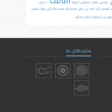
امامت
بررسی عقاید مذهبی شیعه
ا
دینی
د
اهمیت کار
احمد بن حنبل
مستحدثه
مقید
قائدگی
خواب
تقدیر
عبیر
زن از منظر اسلام
محکم
سایت‌های ما