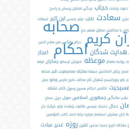
حجاب
 دعوت
زرتشت
بردگی
فضایل
پرسش و پاسخ
سعادت
صحابه
ابن اثیر
تقلید
باری
غرایز جنسی
شبهات
امل با مخالفین
مطلق
همفر
آن کریم
ذبح
احکام
حرام
مارکس
ضرر
صلاح الدین
هدایت شدگان
اعجاز
موعظه
جمکران
اد
روابط
متفکر
شورش
ارسطو
فرقه
قبر
معتزله
مسح
ریاض الصالحین
سینما
معاصرهویت
صحابه
وضو
شعبان
نام
ام باقر
پلورالیسم
مخالف
خلیج فارس
جمل
سیحیت
نشانه
اخلاص
مسیح
رسول
اجکام
کتاب
جمهوری اسلامی
صول دین
عقب ماندگی
سماع
ان
دجال
عیسی
رزمنده
خیانت
دل
خدیجه
طاغوت
غرایز
جة
اذان
مبشران
استعمار
مبارزه
ترانه
احمد کاتب
المؤمنین
روزه
غدیر
عبادت
مدنی
ثقلین
خ
ملائکه
تاریخ حدیث