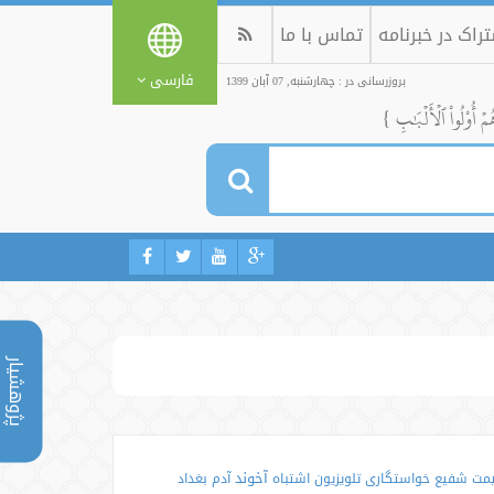
راک در خبرنامه
تماس با ما
فارسی
بروزرسانی در : چهارشنبه, 07 آبان 1399
ُمۡ أُوْلُواْ ٱلۡأَلۡبَٰبِ }
پژوهشیار
آخوند
یمت
شفیع
خواستگاری
تلویزیون
اشتباه
آدم
بغداد