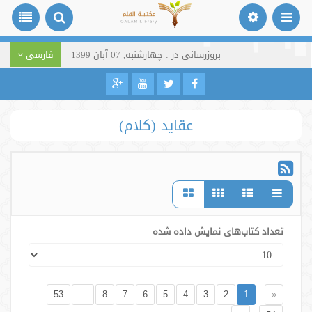
بروزرسانی در : چهارشنبه, 07 آبان 1399
فارسی
عقاید (کلام)
تعداد کتاب‌های نمایش داده شده
53
...
8
7
6
5
4
3
2
1
«