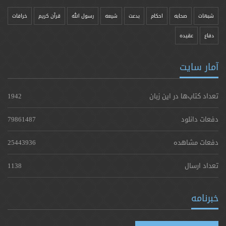
شبهات
صحابه
احکام
بدعت
شیعه
رسول الله
قرآن کریم
خرافات
دفاع
عقیده
آمار سایت
تعداد کتاب‌ها در این زبان
1942
دفعات دانلود
79861487
دفعات مشاهده
25443936
تعداد ارسال
1138
خبرنامه