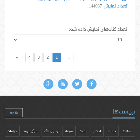
تعداد نمایش
144067
تعداد کتاب‌های نمایش داده شده
»
4
3
2
1
«
برچسب‌ها
همه
شبهات
صحابه
احکام
بدعت
شیعه
رسول الله
قرآن کریم
خرافات