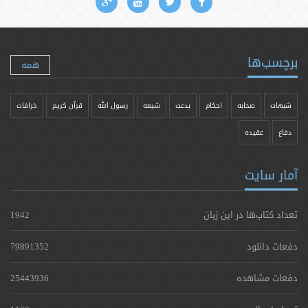
برچسب‌ها
همه
شبهات
صحابه
احکام
بدعت
شیعه
رسول الله
قرآن کریم
خرافات
دفاع
عقیده
آمار سایت
تعداد کتاب‌ها در این زبان
1942
دفعات دانلود
79891352
دفعات مشاهده
25443936