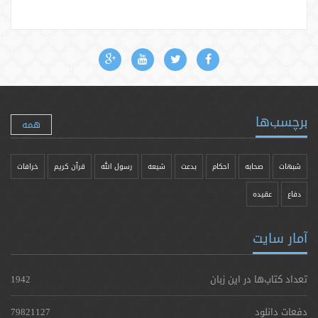
برچسب‌ها
همه
شبهات
صحابه
احکام
بدعت
شیعه
رسول الله
قرآن کریم
خرافات
دفاع
عقیده
آمار سایت
تعداد کتاب‌ها در این زبان
1942
دفعات دانلود
79821127