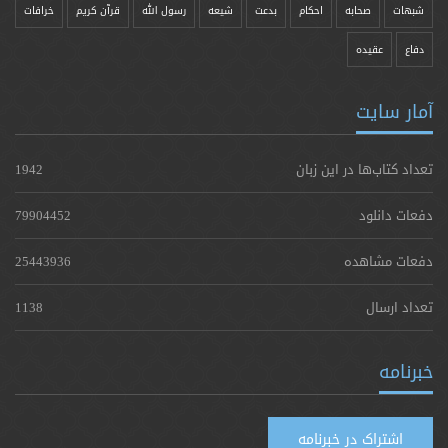
شبهات
صحابه
احکام
بدعت
شیعه
رسول الله
قرآن کریم
خرافات
دفاع
عقیده
آمار سایت
تعداد کتاب‌ها در این زبان
1942
دفعات دانلود
79904452
دفعات مشاهده
25443936
تعداد ارسال
1138
خبرنامه
اشتراک در خبرنامه