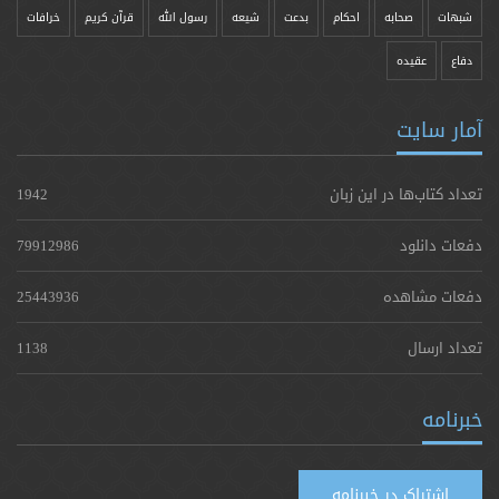
شبهات
صحابه
احکام
بدعت
شیعه
رسول الله
قرآن کریم
خرافات
دفاع
عقیده
آمار سایت
تعداد کتاب‌ها در این زبان
1942
دفعات دانلود
79912986
دفعات مشاهده
25443936
تعداد ارسال
1138
خبرنامه
اشتراک در خبرنامه