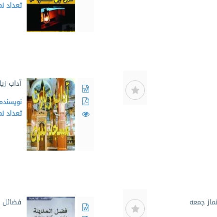
تعداد ن
آداب زی
نویسنده
تعداد ن
ماز جمعه
فضائل م