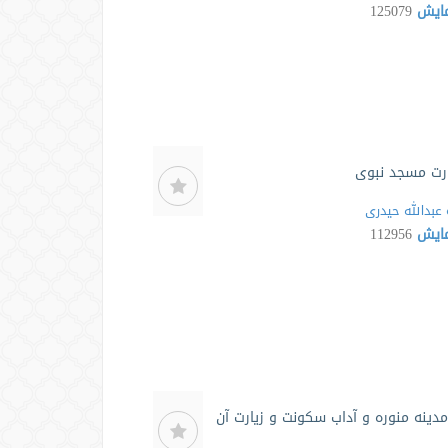
مایش
125079
ارت مسجد نبوی
عبدالله حیدری
مایش
112956
دینه منوره و آداب سکونت و زیارت آن