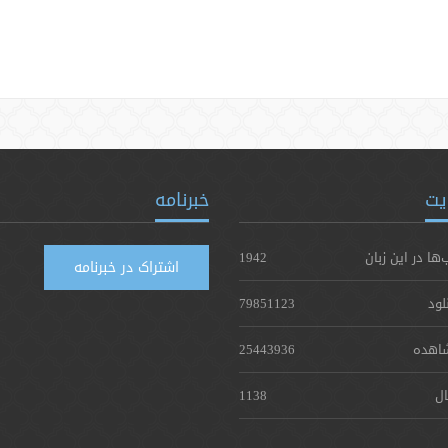
یت
خبرنامه
‌ها در این زبان
1942
اشتراک در خبرنامه
لود
79851123
اهده
25443936
ال
1138