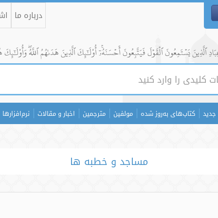
درباره ما
اشت
ادِ ٱلَّذِينَ يَسۡتَمِعُونَ ٱلۡقَوۡلَ فَيَتَّبِعُونَ أَحۡسَنَهُۥٓۚ أُوْلَٰٓئِكَ ٱلَّذِينَ هَدَىٰهُمُ ٱللَّهُۖ وَأُوْلَٰٓئِكَ ه
جدید
کتاب‌های به‌روز شده
مولفین
مترجمین
اخبار و مقالات
نرم‌افزارها
مساجد و خطبه ها