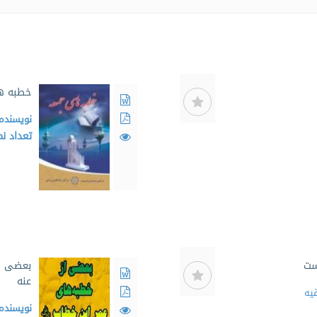
خطبه ه
نویسنده
تعداد ن
ست
بعضی از
عنه
قیه
نویسنده