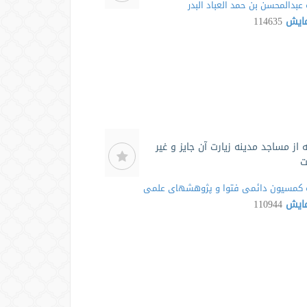
عبدالمحسن بن حمد العباد البدر
مایش
114635
ه از مساجد مدینه زیارت آن جایز و غیر
ت
کمسیون دائمی فتوا و پژوهشهای علمی
مایش
110944