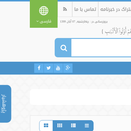
راک در خبرنامه
تماس با ما
فارسی
بروزرسانی در : چهارشنبه, 07 آبان 1399
ُمۡ أُوْلُواْ ٱلۡأَلۡبَٰبِ }
پژوهشیار