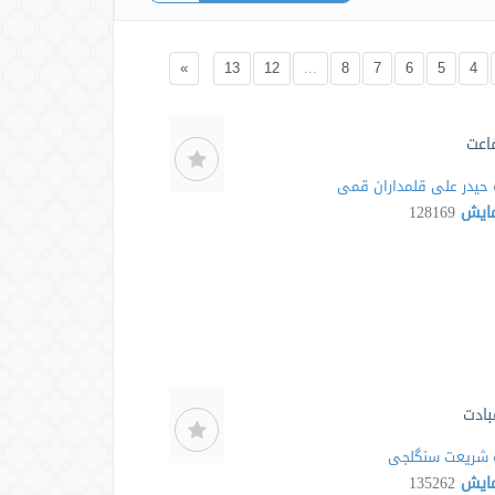
»
13
12
...
8
7
6
5
4
اعت
حیدر علی قلمداران قمی
مایش
128169
بادت
شریعت سنگلجی
مایش
135262