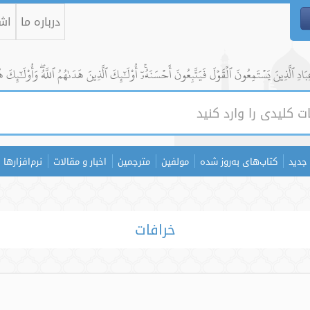
درباره ما
اشت
ادِ ٱلَّذِينَ يَسۡتَمِعُونَ ٱلۡقَوۡلَ فَيَتَّبِعُونَ أَحۡسَنَهُۥٓۚ أُوْلَٰٓئِكَ ٱلَّذِينَ هَدَىٰهُمُ ٱللَّهُۖ وَأُوْلَٰٓئِكَ ه
جدید
کتاب‌های به‌روز شده
مولفین
مترجمین
اخبار و مقالات
نرم‌افزارها
خرافات