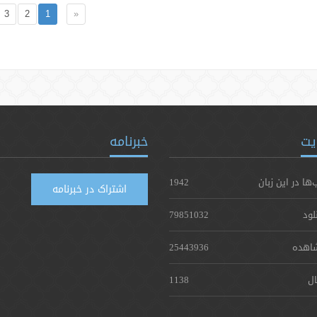
3
2
1
«
یت
خبرنامه
‌ها در این زبان
1942
اشتراک در خبرنامه
لود
79851032
اهده
25443936
ال
1138