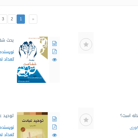
3
2
1
«
بحث شف
نویسنده
تعداد ن
لاله است؟
توحید ع
وری
نویسنده
تعداد ن