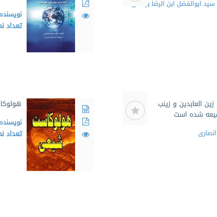
سید ابوالفضل ابن الرضا برقعی
نویسنده
تعداد ن
زین العابدین و زینب
هولوکا
شیعه شده است
نویسنده
انصاری
تعداد ن