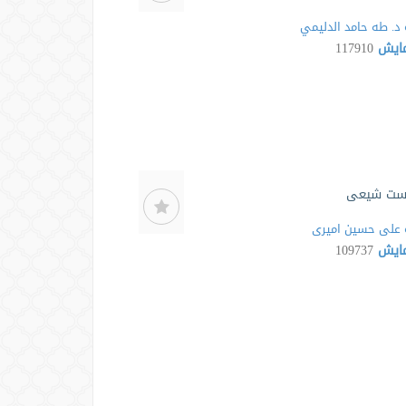
د. طه حامد الدليمي
مایش
117910
ست شیعی
علی حسین امیری
مایش
109737