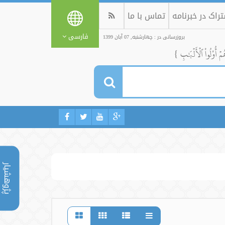
راک در خبرنامه
تماس با ما
فارسی
بروزرسانی در : چهارشنبه, 07 آبان 1399
ُمۡ أُوْلُواْ ٱلۡأَلۡبَٰبِ }
پژوهشیار