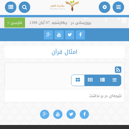
بروزرسانی در : چهارشنبه, 07 آبان 1399
فارسی
امثال قرآن
نتیجه‌ای در بر نداشت