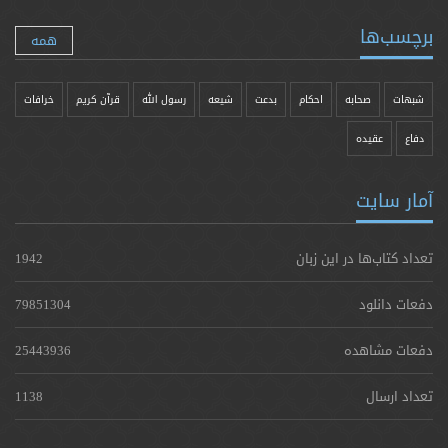
برچسب‌ها
همه
شبهات
صحابه
احکام
بدعت
شیعه
رسول الله
قرآن کریم
خرافات
دفاع
عقیده
آمار سایت
تعداد کتاب‌ها در این زبان
1942
دفعات دانلود
79851304
دفعات مشاهده
25443936
تعداد ارسال
1138