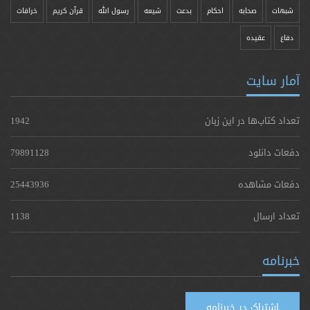
شبهات
صحابه
احکام
بدعت
شیعه
رسول الله
قرآن کریم
خرافات
دفاع
عقیده
آمار سایت
تعداد کتاب‌ها در این زبان
1942
دفعات دانلود
79891128
دفعات مشاهده
25443936
تعداد ارسال
1138
خبرنامه
اشتراک در خبرنامه