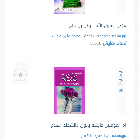
مؤذن رسول الله - بلال بن رباح
نویسنده
محمدعمر داعوق- محمد علی قطب
تعداد نمایش
95310
ام المؤمنین عایشه بانوی دانشمند اسلام
نویسنده
عبدالحمید طهماز