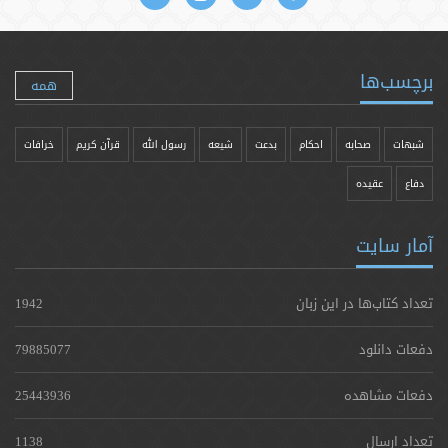
برچسب‌ها
همه
شبهات
صحابه
احکام
بدعت
شیعه
رسول الله
قرآن کریم
خرافات
دفاع
عقیده
آمار سایت
تعداد کتاب‌ها در این زبان
1942
دفعات دانلود
79885077
دفعات مشاهده
25443936
تعداد ارسال
1138