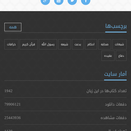
برچسب‌ها
همه
شبهات
صحابه
احکام
بدعت
شیعه
رسول الله
قرآن کریم
خرافات
دفاع
عقیده
آمار سایت
تعداد کتاب‌ها در این زبان
1942
دفعات دانلود
79906121
دفعات مشاهده
25443936