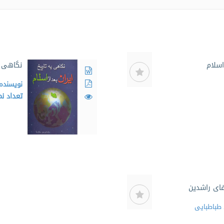
اسلام
نگاهی به
نویسنده
تعداد ن
لفای راشدین
باطبایی