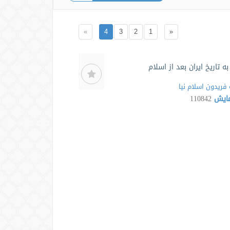
»
4
3
2
1
«
 تاریخ ایران بعد از اسلام
فریدون اسلام نیا
مایش
110842