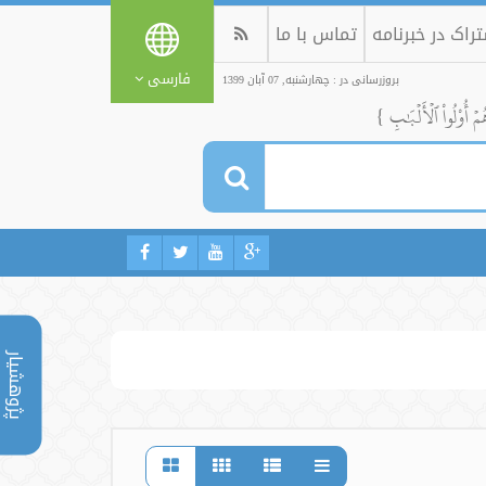
راک در خبرنامه
تماس با ما
فارسی
بروزرسانی در : چهارشنبه, 07 آبان 1399
ُمۡ أُوْلُواْ ٱلۡأَلۡبَٰبِ }
پژوهشیار