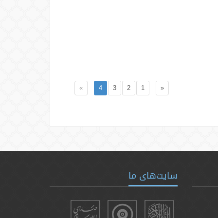
»
4
3
2
1
«
سایت‌های ما