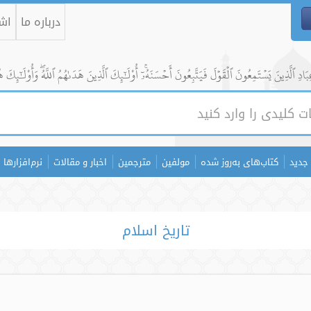
درباره ما
اشت
ادِ ٱلَّذِينَ يَسۡتَمِعُونَ ٱلۡقَوۡلَ فَيَتَّبِعُونَ أَحۡسَنَهُۥٓۚ أُوْلَٰٓئِكَ ٱلَّذِينَ هَدَىٰهُمُ ٱللَّهُۖ وَأُوْلَٰٓئِكَ ه
جدید
کتاب‌های به‌روز شده
مولفین
مترجمین
اخبار و مقالات
نرم‌افزارها
تاریخ اسلام