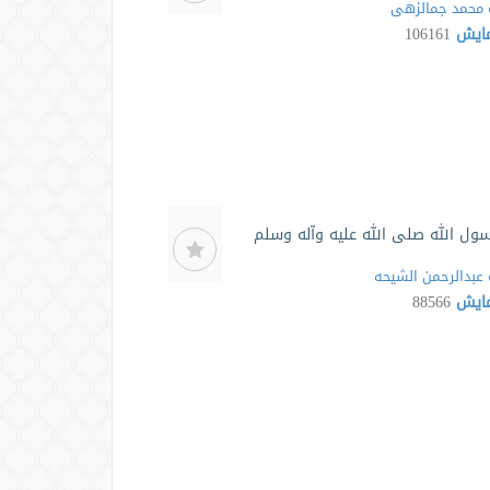
محمد جمالزهی
مایش
106161
ول الله صلی الله علیه وآله وسلم
عبدالرحمن الشیحه
مایش
88566