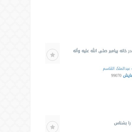
ر خانه پیامبر صلی الله علیه وأله
عبدالملک القاسم
مایش
99070
 را بشناس