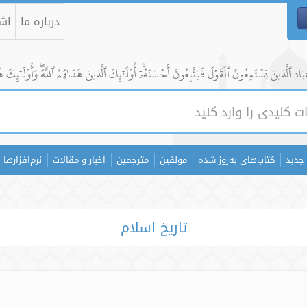
درباره ما
اشت
ادِ ٱلَّذِينَ يَسۡتَمِعُونَ ٱلۡقَوۡلَ فَيَتَّبِعُونَ أَحۡسَنَهُۥٓۚ أُوْلَٰٓئِكَ ٱلَّذِينَ هَدَىٰهُمُ ٱللَّهُۖ وَأُوْلَٰٓئِكَ ه
جدید
کتاب‌های به‌روز شده
مولفین
مترجمین
اخبار و مقالات
نرم‌افزارها
تاریخ اسلام