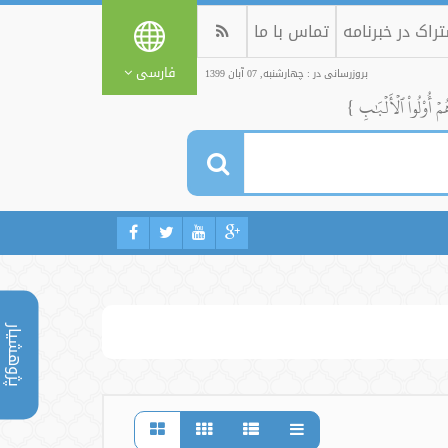
راک در خبرنامه
تماس با ما
فارسی
بروزرسانی در : چهارشنبه, 07 آبان 1399
ُمۡ أُوْلُواْ ٱلۡأَلۡبَٰبِ }
پژوهشیار