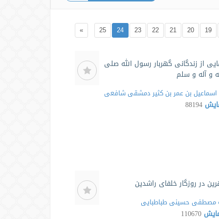
»
25
24
23
22
21
20
19
ی از زندگانی گهربار رسول الله صلی
ه و آله و سلم
اسماعیل بن عمر بن کثیر دمشقی شافعی
مایش
88194
هرین در روزگار خلفای راشدین
مصطفی حسینی طباطبایی
مایش
110670