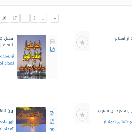
18
17
...
2
1
«
 از اسلام
فصل های
الله علی
نویسنده
تعداد ن
ر و سعید بن مسیب
بین الن
عثمانی (مولانا)
نویسنده
تعداد ن