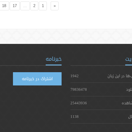
18
17
...
2
1
«
یت
خبرنامه
‌ها در این زبان
1942
اشتراک در خبرنامه
لود
79836478
اهده
25443936
ال
1138