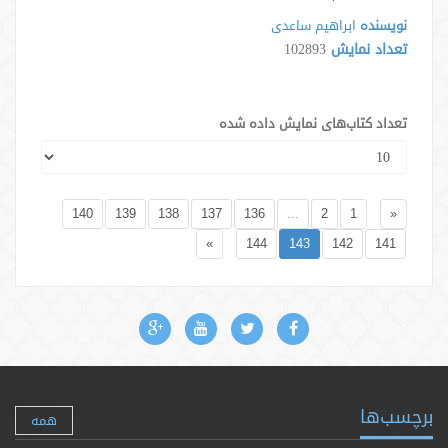
نویسنده
ابراهیم ساعدی
تعداد نمایش
102893
تعداد کتاب‌های نمایش داده شده
140
139
138
137
136
...
2
1
«
»
144
143
142
141
برچسب‌ها
همه