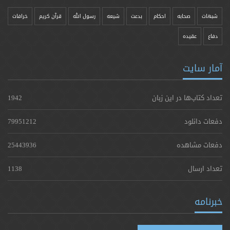
شبهات
صحابه
احکام
بدعت
شیعه
رسول الله
قرآن کریم
خرافات
دفاع
عقیده
آمار سایت
تعداد کتاب‌ها در این زبان
1942
دفعات دانلود
79951212
دفعات مشاهده
25443936
تعداد ارسال
1138
خبرنامه