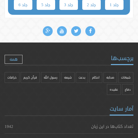
جلد 1
جلد 2
جلد 3
جلد 5
جلد 6
برچسب‌ها
همه
شبهات
صحابه
احکام
بدعت
شیعه
رسول الله
قرآن کریم
خرافات
دفاع
عقیده
آمار سایت
تعداد کتاب‌ها در این زبان
1942