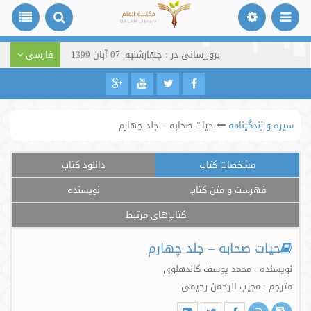
بروزرسانی در : چهارشنبه, 07 آبان 1399
فارسی
سیره و زندگینامه
حیات صحابه – جلد چهارم
مشخصات کتاب
دانلود کتاب
فهرست و متن کتاب
نویسنده
کتاب‌های مرتبط
حیات صحابه – جلد چهارم
نویسنده : محمد یوسف کاندهلوی
مترجم : مجیب الرحمن رحیمی