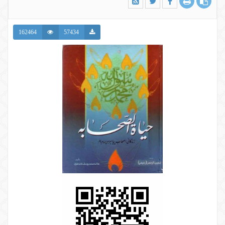
162464
57434