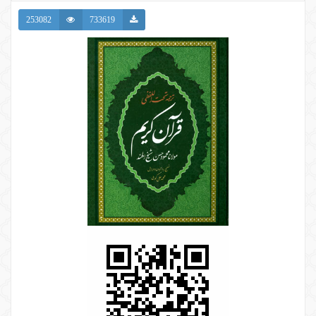
253082
733619