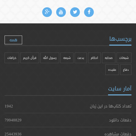
برچسب‌ها
همه
شبهات
صحابه
احکام
بدعت
شیعه
رسول الله
قرآن کریم
خرافات
دفاع
عقیده
آمار سایت
تعداد کتاب‌ها در این زبان
1942
دفعات دانلود
79948829
دفعات مشاهده
25443936