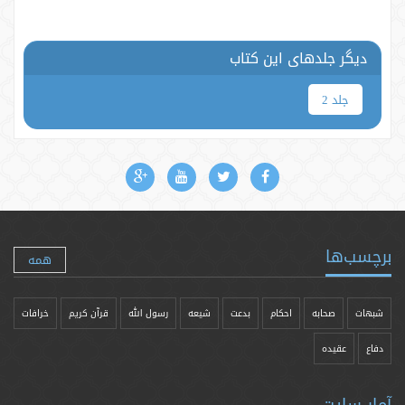
دیگر جلدهای این کتاب
جلد 2
برچسب‌ها
همه
شبهات
صحابه
احکام
بدعت
شیعه
رسول الله
قرآن کریم
خرافات
دفاع
عقیده
آمار سایت