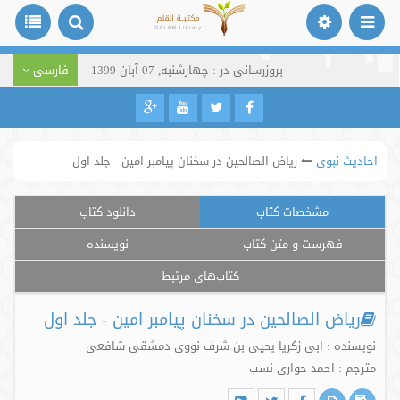
بروزرسانی در : چهارشنبه, 07 آبان 1399
فارسی
احادیث نبوی
ریاض الصالحین در سخنان پیامبر امین - جلد اول
مشخصات کتاب
دانلود کتاب
فهرست و متن کتاب
نویسنده
کتاب‌های مرتبط
ریاض الصالحین در سخنان پیامبر امین - جلد اول
نویسنده : ابی زکریا یحیی بن شرف نووی دمشقی شافعی
مترجم : احمد حواری نسب