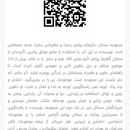
مجموعه سخنان حکیمانه پیامبر رحمت و مهربانی حضرت محمد مصطفی
است. نویسنده در این اثر، با استفاده از منابع موثق روایی، گزیده‌ای از
سخنان گهربار پیامبر اکرم صلی الله علیه و سلم را در قالب بیش از 350
موضوع مختلف و ذیل عناوین کلی و عمومی تألیف کرده است، تا
راهنمای جاوید و همراه مسلمانان در زندگی روزمره باشد. اثر حاضر، که
جلدِ نخست این مجموعه است، موضوعات زیر را در برمی‌گیرد: اخلاص و
نیت پاک، توبه، صبر، راستگویی، توجه به خدا و تفکر در قدرت او، تقوی،
یقین و توکل، استقامت و پایداری، حیا و فضیلت آن، رازداری، وفای به
عهد، خوش زبانی و خوش رویی، موعظه، متانت، مهمان دوستی و
تبریک‌گفتن مسائل خیر. در جلد دوم این مجموعه، نویسنده با بهره‌گیری
از صحیح‌ترین روایات و سخنان پیامبر گرامی اسلام را در موضوعات
اجتماعی، اخلاقی و تربیتی، نقل می‌کند. از جمله موضوعات کتاب
می‌توان به موارد زیر اشاره نمود: فضایل سلام‌کردن، عیادت مریض، آداب