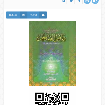
163234
65358