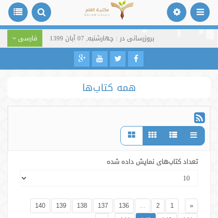
بروزرسانی در : چهارشنبه, 07 آبان 1399
فارسی
همه کتاب‌ها
تعداد کتاب‌های نمایش داده شده
140
139
138
137
136
...
2
1
«