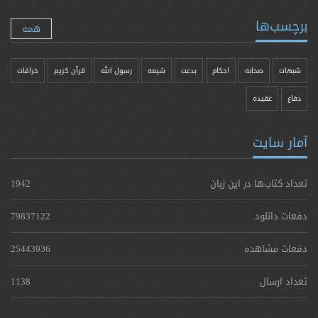
برچسب‌ها
همه
شبهات
صحابه
احکام
بدعت
شیعه
رسول الله
قرآن کریم
خرافات
دفاع
عقیده
آمار سایت
تعداد کتاب‌ها در این زبان
1942
دفعات دانلود
79837122
دفعات مشاهده
25443936
تعداد ارسال
1138