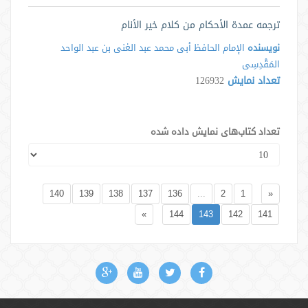
ترجمه عمدة الأحکام من کلام خیر الأنام
نویسنده
الإمام الحافظ أبی محمد عبد الغنی بن عبد الواحد
المَقْدِسِی
تعداد نمایش
126932
تعداد کتاب‌های نمایش داده شده
140
139
138
137
136
...
2
1
«
»
144
143
142
141