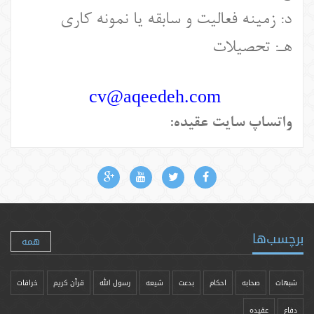
د: زمینه فعالیت و سابقه یا نمونه کاری
هـ: تحصیلات
cv@aqeedeh.com
واتساپ سایت عقیده:
برچسب‌ها
همه
شبهات
صحابه
احکام
بدعت
شیعه
رسول الله
قرآن کریم
خرافات
دفاع
عقیده