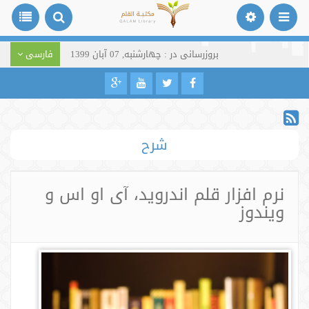
بروزرسانی در : چهارشنبه, 07 آبان 1399
فارسی
شرح
نرم افزار قلم اندروید، آی او اس و
ویندوز