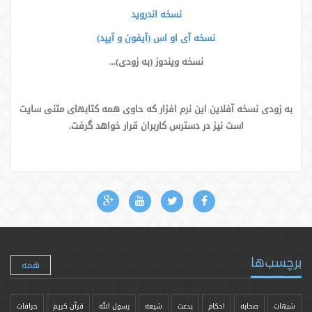
نسخه اندروید
نسخه آی او اس (آیفون و آیپد)
نسخه ویندوز (به زودی)...
به زودی نسخه آفلاین این نرم افزار که حاوی همه کتابهای متنی سایت
است نیز در دسترس کاربران قرار خواهد گرفت.
برچسب‌ها
همه
شبهات
صحابه
احکام
بدعت
شیعه
رسول الله
قرآن کریم
خرافات