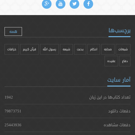
برچسب‌ها
همه
شبهات
صحابه
احکام
بدعت
شیعه
رسول الله
قرآن کریم
خرافات
دفاع
عقیده
آمار سایت
تعداد کتاب‌ها در این زبان
1942
دفعات دانلود
79873751
دفعات مشاهده
25443936