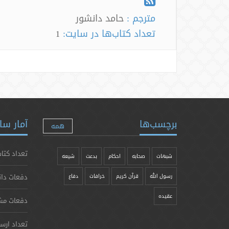
مترجم :
حامد دانشور
تعداد کتاب‌ها در سایت:
1
برچسب‌ها
آمار سا
همه
تعداد کتاب
شبهات
صحابه
احکام
بدعت
شیعه
دفعات دان
رسول الله
قرآن کریم
خرافات
دفاع
عقیده
دفعات مش
تعداد ارس