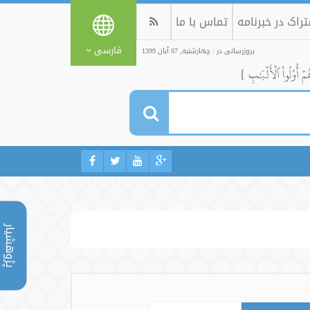
راک در خبرنامه
تماس با ما
فارسی
بروزرسانی در : چهارشنبه, 07 آبان 1399
ُمۡ أُوْلُواْ ٱلۡأَلۡبَٰبِ }
پژوهشیار