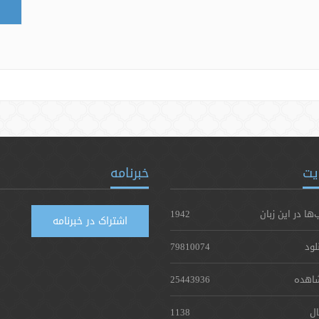
یت
خبرنامه
‌ها در این زبان
1942
اشتراک در خبرنامه
لود
79810074
اهده
25443936
ال
1138