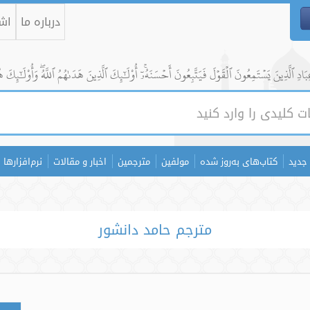
درباره ما
اشت
ادِ ٱلَّذِينَ يَسۡتَمِعُونَ ٱلۡقَوۡلَ فَيَتَّبِعُونَ أَحۡسَنَهُۥٓۚ أُوْلَٰٓئِكَ ٱلَّذِينَ هَدَىٰهُمُ ٱللَّهُۖ وَأُوْلَٰٓئِكَ ه
جدید
کتاب‌های به‌روز شده
مولفین
مترجمین
اخبار و مقالات
نرم‌افزارها
مترجم حامد دانشور