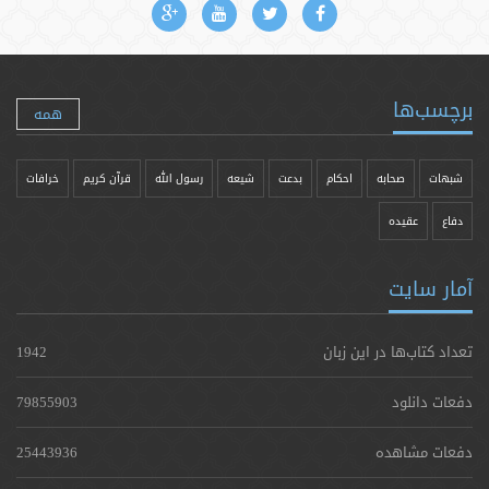
برچسب‌ها
همه
شبهات
صحابه
احکام
بدعت
شیعه
رسول الله
قرآن کریم
خرافات
دفاع
عقیده
آمار سایت
تعداد کتاب‌ها در این زبان
1942
دفعات دانلود
79855903
دفعات مشاهده
25443936