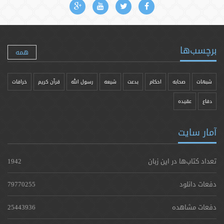
برچسب‌ها
همه
شبهات
صحابه
احکام
بدعت
شیعه
رسول الله
قرآن کریم
خرافات
دفاع
عقیده
آمار سایت
تعداد کتاب‌ها در این زبان
1942
دفعات دانلود
79770255
دفعات مشاهده
25443936