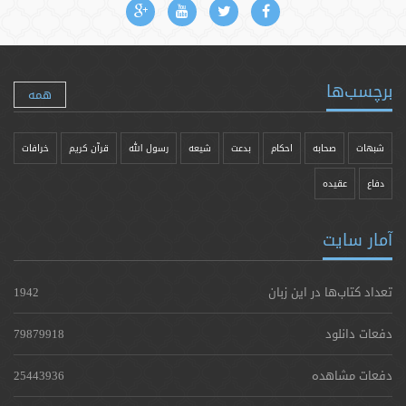
برچسب‌ها
همه
شبهات
صحابه
احکام
بدعت
شیعه
رسول الله
قرآن کریم
خرافات
دفاع
عقیده
آمار سایت
تعداد کتاب‌ها در این زبان
1942
دفعات دانلود
79879918
دفعات مشاهده
25443936