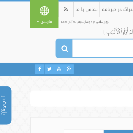
راک در خبرنامه
تماس با ما
فارسی
بروزرسانی در : چهارشنبه, 07 آبان 1399
ُمۡ أُوْلُواْ ٱلۡأَلۡبَٰبِ }
پژوهشیار