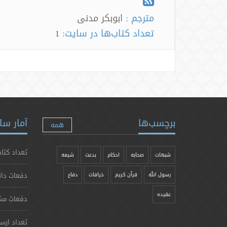
مترجم :
ابوبکر مدنی
تعداد کتاب‌ها در سایت:
1
برچسب‌ها
آمار سا
همه
تعداد کتاب
شبهات
صحابه
احکام
بدعت
شیعه
دفعات دان
رسول الله
قرآن کریم
خرافات
دفاع
عقیده
دفعات مش
تعداد ارس