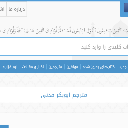
درباره ما
اشت
ادِ ٱلَّذِينَ يَسۡتَمِعُونَ ٱلۡقَوۡلَ فَيَتَّبِعُونَ أَحۡسَنَهُۥٓۚ أُوْلَٰٓئِكَ ٱلَّذِينَ هَدَىٰهُمُ ٱللَّهُۖ وَأُوْلَٰٓئِكَ ه
جدید
کتاب‌های به‌روز شده
مولفین
مترجمین
اخبار و مقالات
نرم‌افزارها
مترجم ابوبکر مدنی