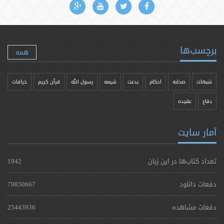
برچسب‌ها
همه
شبهات
صحابه
احکام
بدعت
شیعه
رسول الله
قرآن کریم
خرافات
دفاع
عقیده
آمار سایت
تعداد کتاب‌ها در این زبان
1942
دفعات دانلود
79850667
دفعات مشاهده
25443936