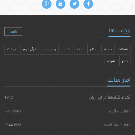
برچسب‌ها
همه
شبهات
صحابه
احکام
بدعت
شیعه
رسول الله
قرآن کریم
خرافات
دفاع
عقیده
آمار سایت
تعداد کتاب‌ها در این زبان
1942
دفعات دانلود
79775501
دفعات مشاهده
25443936