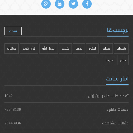
برچسب‌ها
همه
شبهات
صحابه
احکام
بدعت
شیعه
رسول الله
قرآن کریم
خرافات
دفاع
عقیده
آمار سایت
تعداد کتاب‌ها در این زبان
1942
دفعات دانلود
79948139
دفعات مشاهده
25443936